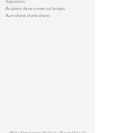
disposition.
Au plaisir de se croiser sur le tapis.
Aum shanti shanti shanti
affiche Yoga Iyengar Atelier Le Puy en Velay 12 